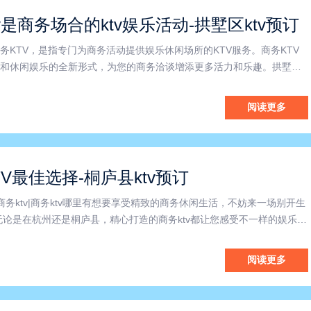
v是商务场合的ktv娱乐活动-拱墅区ktv预订
务KTV，是指专门为商务活动提供娱乐休闲场所的KTV服务。商务KTV
和休闲娱乐的全新形式，为您的商务洽谈增添更多活力和乐趣。拱墅区
舒适的环境、先进的音响设备和多样的娱乐项目而闻名。在这里，您可以
TV音乐，释放工作压力，提升团队凝聚力。商务KTV不仅
阅读更多
V最佳选择-桐庐县ktv预订
县商务ktv|商务ktv哪里有想要享受精致的商务休闲生活，不妨来一场别开生
！无论是在杭州还是桐庐县，精心打造的商务ktv都让您感受不一样的娱乐氛
州，商务ktv是高效商务交流与休闲娱乐的完美结合。无论是商务洽谈还
tv都能为您提供私密的空间，让您与客
阅读更多