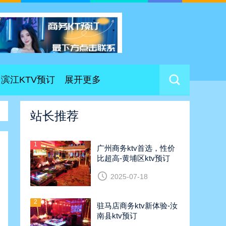
滨江KTV预订
展开更多
站长推荐
1
广州商务ktv首选，性价
比超高-黄埔区ktv预订
2025-07-18
2
驻马店商务ktv新体验-汝
南县ktv预订