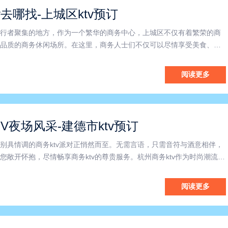
v去哪找-上城区ktv预订
行者聚集的地方，作为一个繁华的商务中心，上城区不仅有着繁荣的商
品质的商务休闲场所。在这里，商务人士们不仅可以尽情享受美食、购
ktv中畅快释放工作压力。商务ktv是商务人士进行商务社交的绝佳场所，
高端商务氛围，为商务人士打造了一个放松身心、交流互动的
阅读更多
V夜场风采-建德市ktv预订
别具情调的商务ktv派对正悄然而至。无需言语，只需音符与酒意相伴，
您敞开怀抱，尽情畅享商务ktv的尊贵服务。杭州商务ktv作为时尚潮流的
的装修风格，极具现代气息的音响设备和灯光效果，倾心打造出一个休
是商务洽谈、团队聚会还是私密约会，这里都能完美满足
阅读更多