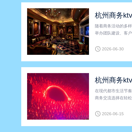
杭州商务kt
随着商务活动的多样
举办团队建设、客户
城市，商务KTV不
杭州的重要区域之一
2026-06-30
杭州商务kt
在现代都市生活节奏
商务交流选择在轻松
如淳安县，涌现出众
理想之地。杭州商务
2026-06-15