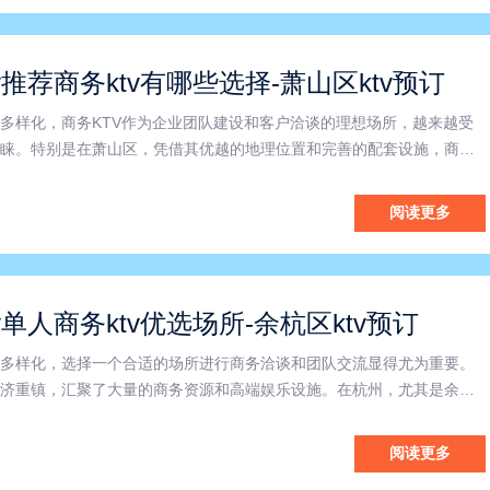
v推荐商务ktv有哪些选择-萧山区ktv预订
多样化，商务KTV作为企业团队建设和客户洽谈的理想场所，越来越受
睐。特别是在萧山区，凭借其优越的地理位置和完善的配套设施，商务K
成为商务交流的重要载体。那么，杭州商务KTV有哪些优势？萧山区的商
特色？本文将为您详细解析。首先，杭州商务KTV以其便利
阅读更多
v单人商务ktv优选场所-余杭区ktv预订
多样化，选择一个合适的场所进行商务洽谈和团队交流显得尤为重要。
济重镇，汇聚了大量的商务资源和高端娱乐设施。在杭州，尤其是余杭
其独特的环境与服务，成为众多企业和商务人士的首选场所。本文将围
“余杭区商务ktv”以及“单人商务ktv”展开，带您了解这
阅读更多