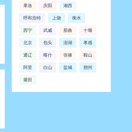
果洛
庆阳
湘西
呼和浩特
上饶
衡水
西宁
武威
那曲
十堰
北京
包头
澎湖
孝感
通辽
喀什
张掖
鞍山
阿里
白山
盐城
朔州
莆田