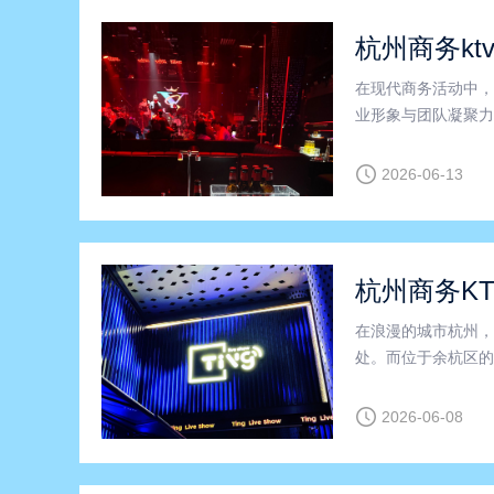
杭州商务kt
在现代商务活动中，
业形象与团队凝聚力
成为了众多企业的理想
意思”这几个关键词
2026-06-13
杭州商务KT
在浪漫的城市杭州，
处。而位于余杭区的
V，不仅是一个音乐
作伙伴们一起畅饮烈
2026-06-08