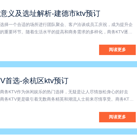
v意义及选址解析-建德市ktv预订
选择一个合适的场所进行团队聚会、客户洽谈或员工庆祝，成为提升企
的重要环节。随着生活水平的提高和商务需求的多样化，商务KTV逐渐
选择。本文将围绕“杭州商务KTV”、“建德市商务KTV”及“商务KTV什么
，带您全面了解商务KTV的魅力与优势。首先，什
阅读更多
V首选-余杭区ktv预订
商务KTV作为休闲娱乐的热门选择，无疑是让人尽情放松身心的好去
商务KTV更是吸引着无数商务精英和潮流人士前来尽情享受。商务KT
之地，更是一处展现自我风采的平台。在这里，你可以与同事、朋友或合
酒，放声高歌。无论是庆祝成功、庆祝生日，还是答谢客户、举办
阅读更多