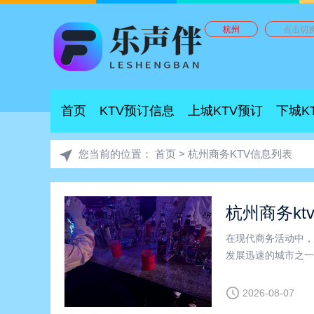
杭州
点击切
首页
KTV预订信息
上城KTV预订
下城K
您当前的位置：
首页
>
杭州商务KTV信息列表
在现代商务活动中，
发展迅速的城市之一
城区的商务KTV因
商务KTV”、“上城
2026-08-07