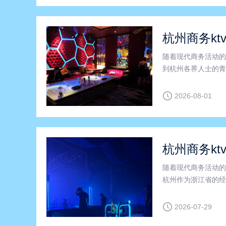
杭州商务kt
随着现代商务活动的
到杭州各界人士的青
TV行业蓬勃发展，
务KTV又具备哪些
2026-08-01
杭州商务kt
随着现代商务活动的
杭州作为浙江省的经
区，商务KTV凭借
绕“杭州商务ktv”、
2026-07-29