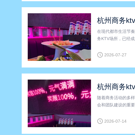
在现代都市生活节奏
务KTV场所，已经
镇，杭州凭借其便利
特别是在拱墅区，商
2026-07-27
杭州商务kt
随着商务活动的多样
会和团队建设的重要
事之间的感情，促进合
低端的区别”这几个
2026-07-14