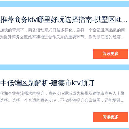
杭州商务ktv推荐商务ktv哪里好玩选择指南-拱墅区ktv预订
加快的背景下，商务活动形式日益多样化，选择一个合适且高品质的商
成为提升商务交流效率和增进合作关系的重要环节。作为浙江省的经济重
的交通和丰富的娱乐资源，成为商务人士举办聚会和洽谈的理想之地。
务KTV凭借优越的地理位置和卓越的服务体验，赢得了众多客户的
阅读更多
v中低端区别解析-建德市ktv预订
化和企业交流需求的提升，商务KTV逐渐成为杭州及建德市商务人士聚
选择。选择一个合适的商务KTV，不仅能够提升会议氛围，还能增进同
作效率。本文将围绕“杭州商务KTV”、“建德市商务KTV”及“商务KTV中
关键词，帮助您更好地了解和选择适合自身需求的
阅读更多