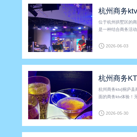
杭州商务kt
位于杭州拱墅区的商
是一种结合商务活动
商务KTV以其优雅
尽情享受高品质的K
2026-06-03
杭州商务KT
杭州商务ktv|桐庐
面的商务ktv体验
围、尊贵享受。在杭
是团队建设，商务k
2026-05-30