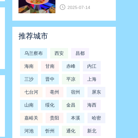
2025-07-14
推荐城市
乌兰察布
西安
昌都
海南
甘南
赤峰
内江
三沙
晋中
平凉
上海
七台河
亳州
宿州
屏东
山南
绥化
金昌
海西
嘉峪关
贵阳
本溪
哈密
河池
忻州
通化
新北