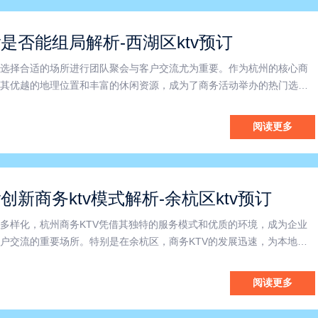
v是否能组局解析-西湖区ktv预订
选择合适的场所进行团队聚会与客户交流尤为重要。作为杭州的核心商
其优越的地理位置和丰富的休闲资源，成为了商务活动举办的热门选
V，凭借其专业的服务、高品质的环境和完善的配套设施，成为企业举办
户答谢的理想场所。杭州商务KTV在业界以其舒适雅致的包间设计和
阅读更多
v创新商务ktv模式解析-余杭区ktv预订
多样化，杭州商务KTV凭借其独特的服务模式和优质的环境，成为企业
户交流的重要场所。特别是在余杭区，商务KTV的发展迅速，为本地企
的商务娱乐解决方案，助力企业在轻松愉悦的氛围中加强合作与沟通。
济中心，吸引了大量企业和创业者。商务KTV凭借其灵活多样的
阅读更多