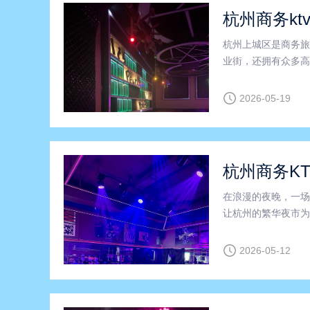
杭州商务kt
杭州上城区是商务旅
业街，还拥有众多高
物，还能在各种商务
它融合了休闲娱乐和
2026-05-19
杭州商务KT
在浪漫的夜晚，一场
让杭州的繁华夜市为
代表，拥有优雅奢华
闲放松的空间。无论
2026-05-12