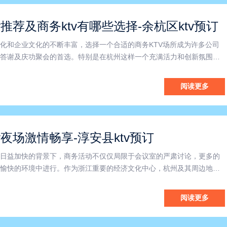
v推荐及商务ktv有哪些选择-余杭区ktv预订
化和企业文化的不断丰富，选择一个合适的商务KTV场所成为许多公司
答谢及庆功聚会的首选。特别是在杭州这样一个充满活力和创新氛围的
仅仅是娱乐的场所，更是增进同事关系、促进合作交流的重要平台。作为
，余杭区近年来经济迅速发展，吸引了大量企业及创业团队入驻，
阅读更多
v夜场激情畅享-淳安县ktv预订
日益加快的背景下，商务活动不仅仅局限于会议室的严肃讨论，更多的
愉快的环境中进行。作为浙江重要的经济文化中心，杭州及其周边地区
多高品质的商务KTV场所，成为企业团队建设、商务洽谈和客户招待的
KTV凭借优越的地理位置和先进的设施，打造出集娱乐与商务于一
阅读更多